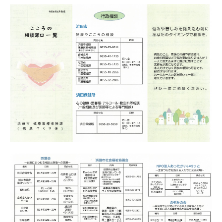
教育
出会い・結婚
引っ越し・住まい
就職・退職
高齢者・介護
おくやみ
目的から探す