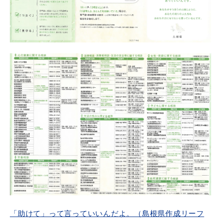
敬老福祉乗車券
公共施設
イベント情報
便利なサービス
防災・防犯メール
ごみ分別早見表
気象情報リンク集
「助けて」って言っていいんだよ。（島根県作成リーフ