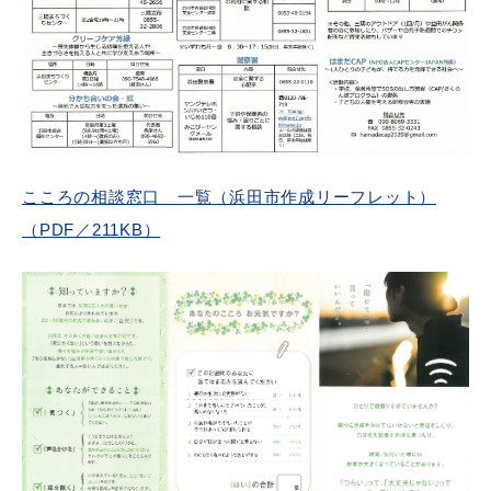
届出・証明
税金
こころの相談窓口 一覧（浜田市作成リーフレット）
ごみ・リサイクル
支援・助成制度
（PDF／211KB）
各種相談窓口
入札
公共交通・
防災・消防