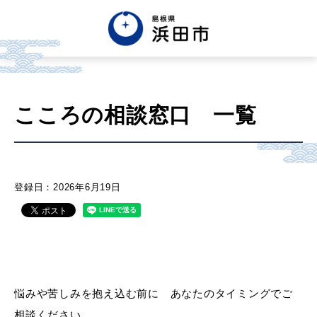
English
中文簡体
中文繁体
こころの相談窓口 一覧
한글
Tiếng việt
Tagalog
市政情報
登録日：2026年6月19日
くらし・手続き・
まちづくり
健康・福祉・
子育て
悩みや苦しみを抱え込む前に あなたのタイミングでご
相談ください。