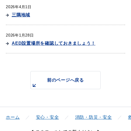
2026年4月1日
三隅地域
教育
出会い・結婚
2026年1月28日
AED設置場所を確認しておきましょう！
引っ越し・住まい
就職・退職
前のページへ戻る
高齢者・介護
おくやみ
ホーム
安心・安全
消防・防災・安全
目的から探す