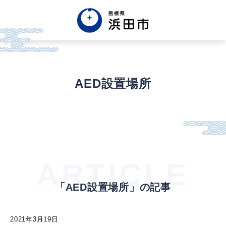
English
中文簡体
中文繁体
한글
Tiếng việt
Tagalog
AED設置場所
市政情報
くらし・手続き・
まちづくり
ARTICLE
「AED設置場所」の記事
健康・福祉・
子育て
2021年3月19日