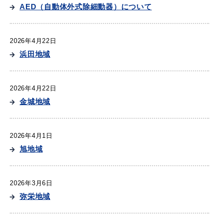
産業・ビジネス
AED（自動体外式除細動器）について
2026年4月22日
教育・文化・
スポーツ
浜田地域
移住・定住
（はまだぐらし）
2026年4月22日
金城地域
観光・飲食
2026年4月1日
旭地域
場面から探す
2026年3月6日
弥栄地域
妊娠・出産
子育て