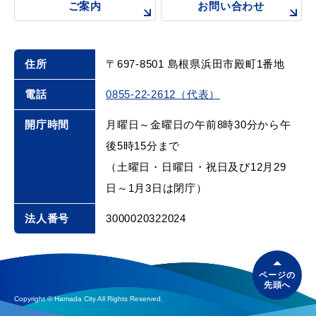
敬老福祉乗車券
ご案内
お問い合わせ
住所
〒697-8501 島根県浜田市殿町1番地
公共施設
イベント情報
電話
0855-22-2612（代表）
開庁時間
月曜日～金曜日の午前8時30分から午
後5時15分まで
便利なサービス
（土曜日・日曜日・祝日及び12月29
日～1月3日は閉庁）
法人番号
3000020322024
防災・防犯メール
ごみ分別早見表
ページの
気象情報リンク集
先頭へ
Copyright © Hamada City All Rights Reserved.