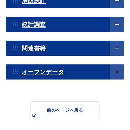
消防統計
産業・ビジネス
統計調査
教育・文化・
スポーツ
関連書籍
移住・定住
（はまだぐらし）
観光・飲食
オープンデータ
場面から探す
前のページへ戻る
妊娠・出産
子育て