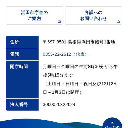
浜田市庁舎の
各課への
ご案内
お問い合わせ
届出・証明
税金
住所
〒697-8501 島根県浜田市殿町1番地
電話
0855-22-2612（代表）
ごみ・リサイクル
支援・助成制度
開庁時間
月曜日～金曜日の午前8時30分から午
後5時15分まで
（土曜日・日曜日・祝日及び12月29
各種相談窓口
入札
日～1月3日は閉庁）
法人番号
3000020322024
公共交通・
防災・消防
ページの