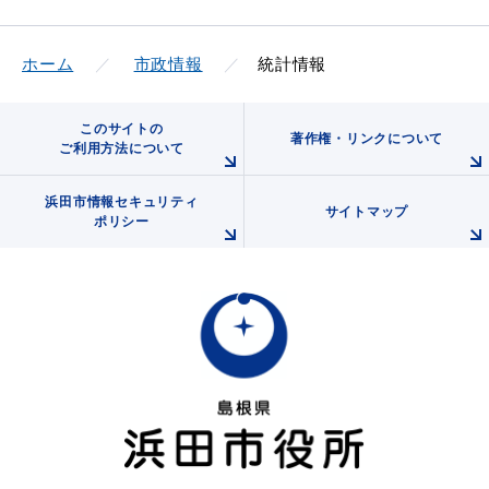
ホーム
市政情報
統計情報
教育
出会い・結婚
このサイトの
著作権・リンクについて
ご利用方法について
浜田市情報セキュリティ
サイトマップ
引っ越し・住まい
就職・退職
ポリシー
高齢者・介護
おくやみ
目的から探す