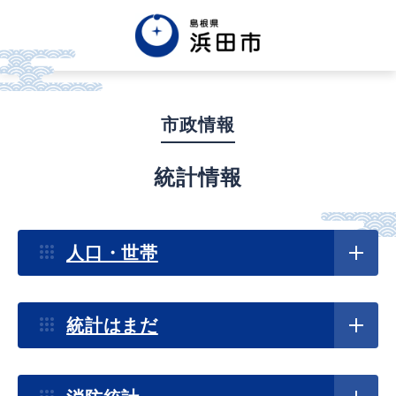
English
中文簡体
中文繁体
市政情報
한글
Tiếng việt
Tagalog
統計情報
市政情報
人口・世帯
くらし・手続き・
まちづくり
統計はまだ
健康・福祉・
子育て