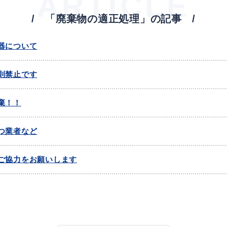
ARTICLE
「廃棄物の適正処理」の記事
教育
届出・証明
器について
則禁止です
い
就職・退職
支援・助成制度
棄！！
つ業者など
防災・消防
ご協力をお願いします
イベント情報