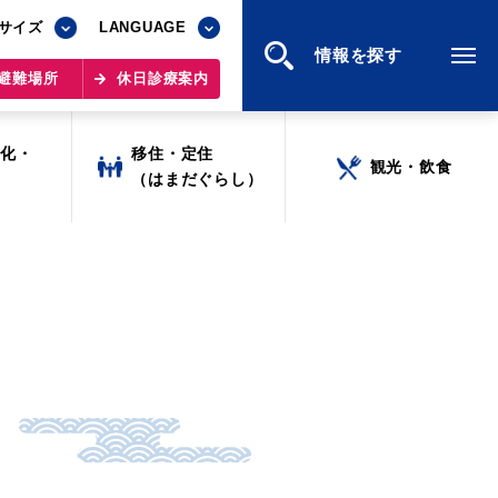
サイズ
サイズ
LANGUAGE
LANGUAGE
情報を探す
情報を探す
避難場所
避難場所
休日診療案内
休日診療案内
文化・
文化・
移住・定住
移住・定住
観光・飲食
観光・飲食
ツ
ツ
（はまだぐらし）
（はまだぐらし）