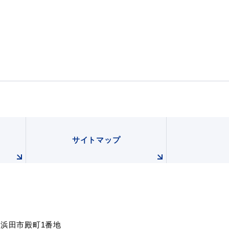
申請書
サイトマップ
電子申請
ダウンロード
根県浜田市殿町1番地