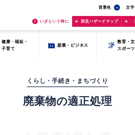
背景色
背景色
文字
文字
いざという時に
いざという時に
防災ハザードマップ
防災ハザードマップ
健康・福祉・
健康・福祉・
教育・
教育・
産業・ビジネス
産業・ビジネス
子育て
子育て
スポー
スポー
くらし・手続き・まちづくり
廃棄物の適正処理
目的から探す