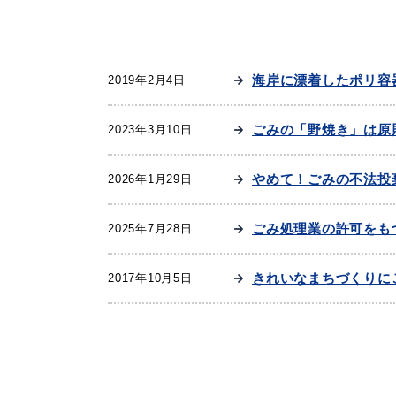
妊娠・出産
子育て
海岸に漂着したポリ容
2019年2月4日
ごみの「野焼き」は原
2023年3月10日
出会い・結婚
引っ越し・住ま
やめて！ごみの不法投
2026年1月29日
ごみ処理業の許可をも
2025年7月28日
高齢者・介護
おくやみ
きれいなまちづくりに
2017年10月5日