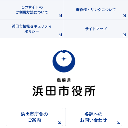
このサイトの
著作権・リンクについて
ご利用方法について
教育
出会い・結婚
浜田市情報セキュリティ
サイトマップ
ポリシー
引っ越し・住まい
就職・退職
高齢者・介護
おくやみ
浜田市庁舎の
各課への
ご案内
お問い合わせ
目的から探す