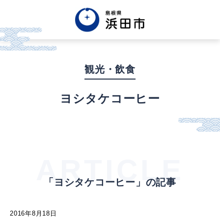
English
中文簡体
中文繁体
観光・飲食
한글
Tiếng việt
Tagalog
ヨシタケコーヒー
市政情報
くらし・手続き・
まちづくり
ARTICLE
「ヨシタケコーヒー」の記事
健康・福祉・
子育て
2016年8月18日