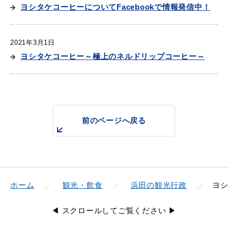
産業・ビジネス
ヨシタケコーヒーについてFacebookで情報発信中！
2021年3月1日
教育・文化・
スポーツ
ヨシタケコーヒー～極上のネルドリップコーヒー～
移住・定住
（はまだぐらし）
前のページへ戻る
観光・飲食
場面から探す
ホーム
観光・飲食
浜田の観光行政
ヨ
◀ スクロールしてご覧ください ▶
妊娠・出産
子育て