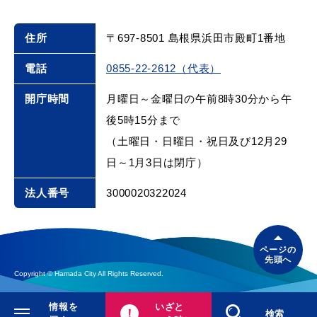
住所
〒697-8501 島根県浜田市殿町1番地
電話
0855-22-2612（代表）
届出・証明
税金
開庁時間
月曜日～金曜日の午前8時30分から午
後5時15分まで
（土曜日・日曜日・祝日及び12月29
ごみ・リサイクル
支援・助成制度
日～1月3日は閉庁）
法人番号
3000020322024
各種相談窓口
入札
ページの
先頭へ
Copyright © Hamada City All Rights Reserved.
公共交通・
情報を
いざと
防災・消防
閉じる
検索