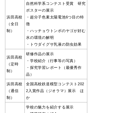
自然科学系コンテスト受賞 研究
ポスターの展示
浜田高校
・超分子色素太陽電池6つ目の特
（全日
徴
目的別の
募集情
制）
・ハッチョウトンボのヤゴが好む
窓口案内
水の環境の解明
・トウダイグサ乳液の防虫効果
研修作品の展示
浜田高校
・学校紹介（行事等の写真）
（定時
・探究学習レポート（最優秀作
制）
申請書
品）
電子申
ダウンロード
浜田高校
全国高校鉄道模型コンテスト202
（通信
2入賞作品（ジオラマ）展示 ほ
制）
か
学校の魅力を紹介する展示