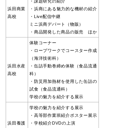
・課題研究の紹介
浜田商業
・浜商にある魅力的な機材の紹介
高校
・Live配信中継
ミニ浜商デパート（物販）
・商品開発した商品の販売 ほか
体験コーナー
・ロープワークでコースター作成
（海洋技術科）
浜田市観光協会ポータルサイト「はまナビ」
浜田水産
・缶詰手動巻締め体験（食品流通
高校
科）
・防災用加熱材を使用した缶詰の
試食（食品流通科）
学校の魅力を紹介する展示
学校の魅力を紹介する展示
・高等部作業班紹介ポスター展示
浜田養護
・学校紹介DVDの上演