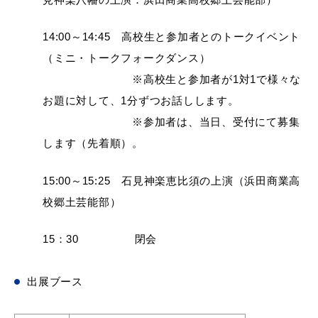
敬老福祉
14:00～14:45 高校生と参加者とのトークイベント
（ミニ・トークフォークダンス）
公共施設
イベント
※高校生と参加者が1対1で様々な
お題に対して、1分ずつお話しします。
※参加者は、当日、受付にて募集
します（先着順）。
便利なサービス
15:00～15:25 石見神楽恵比須の上演（浜田商業高
校郷土芸能部）
15：30 閉会
防災・防犯メール
ごみ分別
出展ブース
気象情報リンク集