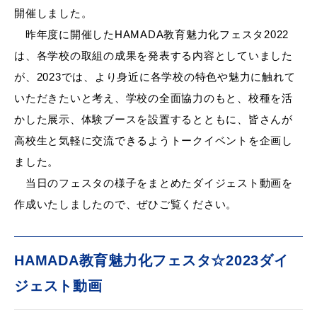
産業・ビジネス
開催しました。
昨年度に開催したHAMADA教育魅力化フェスタ2022
は、各学校の取組の成果を発表する内容としていました
教育・文化・
スポーツ
が、2023では、より身近に各学校の特色や魅力に触れて
いただきたいと考え、学校の全面協力のもと、校種を活
移住・定住
（はまだぐらし）
かした展示、体験ブースを設置するとともに、皆さんが
高校生と気軽に交流できるようトークイベントを企画し
ました。
観光・飲食
当日のフェスタの様子をまとめたダイジェスト動画を
作成いたしましたので、ぜひご覧ください。
場面から探す
HAMADA教育魅力化フェスタ☆2023ダイ
ジェスト動画
妊娠・出産
子育