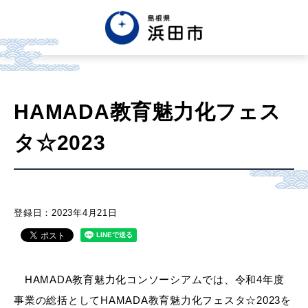
English
中文簡体
HAMADA教育魅力化フェス
한글
Tiếng việt
タ☆2023
市政情報
くらし・手続き・
まちづくり
登録日：2023年4月21日
健康・福祉・
子育て
HAMADA教育魅力化コンソーシアムでは、令和4年度
事業の総括としてHAMADA教育魅力化フェスタ☆2023を