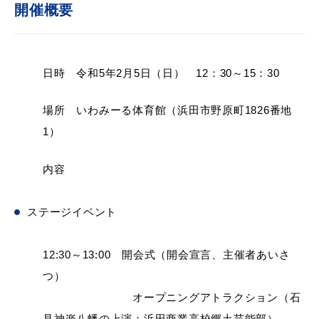
開催概要
届出・証明
税金
日時 令和5年2月5日（日） 12：30～15：30
場所 いわみーる体育館（浜田市野原町1826番地
1）
ごみ・リサイクル
支援・助
内容
ステージイベント
各種相談窓口
入札
12:30～13:00 開会式（開会宣言、主催者あいさ
つ）
オープニングアトラクション（石
公共交
防災・消防
見神楽八幡の上演：浜田商業高校郷土芸能部）