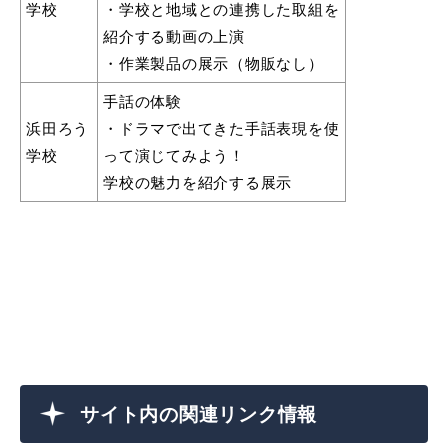
学校
・学校と地域との連携した取組を
紹介する動画の上演
・作業製品の展示（物販なし）
手話の体験
移住・出会い応援（はまだ暮らし）
浜田ろう
・ドラマで出てきた手話表現を使
学校
って演じてみよう！
学校の魅力を紹介する展示
浜田市庁舎の
各課へ
ご案内
お問い合
サイト内の関連リンク情報