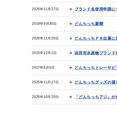
ブランド名使用申請に
2025年11月27日
どんちっち新聞
2019年9月30日
便利なサービス
どんちっちＰＲ出展に
2020年11月20日
浜田市水産物ブランド
2015年12月1日
どんちっちトレーサビ
2017年6月5日
防災・防犯メール
ごみ分別早見
気象情報リンク集
どんちっちグッズの貸
2025年11月27日
「どんちっちアジ」が
2025年10月20日