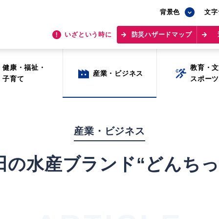
背景色
背景色
文字
文字
いざという時に
いざという時に
防災ハザードマップ
防災ハザードマップ
健康・福祉・
健康・福祉・
教育・
教育・
産業・ビジネス
産業・ビジネス
子育て
子育て
スポー
スポー
産業・ビジネス
田の水産ブランド“どんちっ
目的から探す