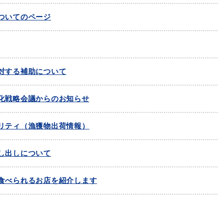
ついてのページ
対する補助について
化戦略会議からのお知らせ
リティ（漁獲物出荷情報）
目的別の
表
募集情報
窓口案内
し出しについて
食べられるお店を紹介します