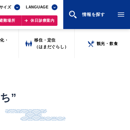
サイズ
サイズ
LANGUAGE
LANGUAGE
情報を探す
情報を探す
避難場所
避難場所
休日診療案内
休日診療案内
文化・
文化・
移住・定住
移住・定住
観光・飲食
観光・飲食
ツ
ツ
（はまだぐらし）
（はまだぐらし）
ち”