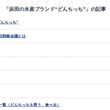
ARTICLE
「浜田の水産ブランド“どんちっち”」の記事
教育
届出・証明
どんちっち”
化戦略会議とは
い
就職・退職
支援・助成制度
防災・消防
イベント情報
一覧（どんちっちを買う、食べる）