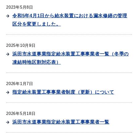
2023年5月8日
令和5年4月1日から給水装置における漏水修繕の管理
区分を変更しました。
教育
出会い・結婚
2025年10月9日
浜田市水道事業指定給水装置工事事業者一覧（冬季の
凍結時地区割対応表）
引っ越し・住まい
就職・退職
2026年1月7日
指定給水装置工事事業者制度（更新）について
高齢者・介護
おくやみ
2026年5月18日
浜田市水道事業指定給水装置工事事業者一覧
目的から探す