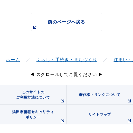
前のページへ戻る
届出・証明
税金
ホーム
くらし・手続き・まちづくり
住まい・
ごみ・リサイクル
支援・助成制度
◀ スクロールしてご覧ください ▶
このサイトの
各種相談窓口
著作権・リンクについて
入札
ご利用方法について
浜田市情報セキュリティ
サイトマップ
ポリシー
公共交通・
防災・消防