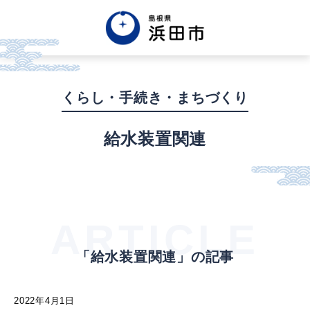
English
中文簡体
中文繁体
くらし・手続き・まちづくり
한글
Tiếng việt
Tagalog
給水装置関連
市政情報
くらし・手続き・
まちづくり
ARTICLE
「給水装置関連」の記事
健康・福祉・
子育て
2022年4月1日