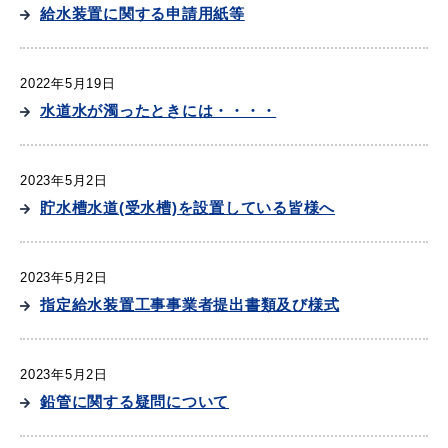
産業・ビジネス
給水装置に関する申請用紙等
2022年5月19日
教育・文化・
スポーツ
水道水が濁ったときには・・・・
移住・定住
（はまだぐらし）
2023年5月2日
貯水槽水道(受水槽)を設置している皆様へ
観光・飲食
2023年5月2日
指定給水装置工事事業者提出書類及び様式
場面から探す
2023年5月2日
鉛管に関する疑問について
妊娠・出産
子育て