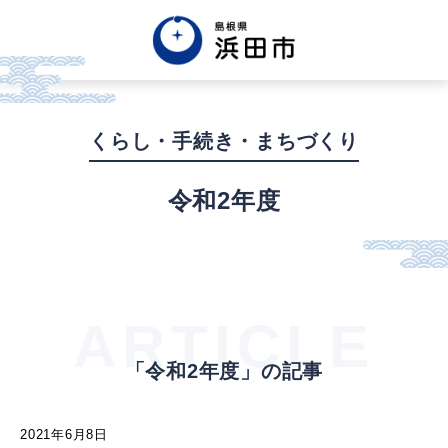
English
中文簡体
中文繁体
くらし・手続き・まちづくり
한글
Tiếng việt
Tagalog
令和2年度
市政情報
くらし・手続き・
まちづくり
ARTICLE
「令和2年度」の記事
健康・福祉・
子育て
2021年6月8日