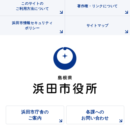
敬老福祉乗車券
このサイトの
著作権・リンクについて
ご利用方法について
浜田市情報セキュリティ
サイトマップ
ポリシー
公共施設
イベント情報
便利なサービス
防災・防犯メール
ごみ分別早見表
浜田市庁舎の
各課への
気象情報リンク集
ご案内
お問い合わせ