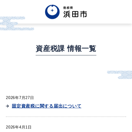
English
中文簡体
中文繁体
한글
Tiếng việt
Tagalog
資産税課 情報一覧
市政情報
くらし・手続き・
まちづくり
2026年7月27日
固定資産税に関する届出について
健康・福祉・
子育て
2026年4月1日