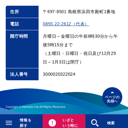
住所
〒697-8501 島根県浜田市殿町1番地
電話
0855-22-2612（代表）
目的別の
募集情報
開庁時間
月曜日～金曜日の午前8時30分から午
窓口案内
後5時15分まで
（土曜日・日曜日・祝日及び12月29
日～1月3日は閉庁）
法人番号
3000020322024
申請書
電子申請
ダウンロード
ページの
先頭へ
Copyright © Hamada City All Rights Reserved.
情報を
いざと
閉じる
検索
探す
いう時に