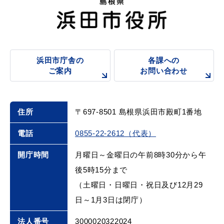
用ください
2026年2月20日
最低賃金 ワン・ストップ無料相談のご案内
届出・証明
税金
浜田市庁舎の
各課への
ご案内
お問い合わせ
2025年4月1日
中小企業等経営強化法に基づく先端設備等導入計画の
ごみ・リサイクル
支援・助成制度
認定について
住所
〒697-8501 島根県浜田市殿町1番地
電話
0855-22-2612（代表）
2024年12月2日
開庁時間
月曜日～金曜日の午前8時30分から午
セーフティネット保証４号認定について
各種相談窓口
入札
後5時15分まで
（土曜日・日曜日・祝日及び12月29
2023年9月8日
日～1月3日は閉庁）
『しまね浜田市の特産品ガイド』（ウェブ版）への掲
公共交通・
防災・消防
法人番号
3000020322024
載商品を募集します