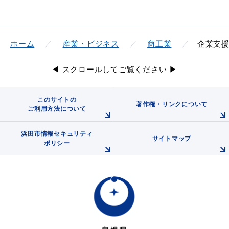
2026年4月1日
海外販路開拓経費支援補助金
ホーム
産業・ビジネス
商工業
企業支
教育
出会い・結婚
◀ スクロールしてご覧ください ▶
2026年3月26日
令和8年度「島根県事業承継新事業活動等支援補助金」
このサイトの
の公募について（島根県支援施策）
引っ越し・住まい
就職・退職
著作権・リンクについて
ご利用方法について
浜田市情報セキュリティ
2026年3月26日
サイトマップ
ポリシー
令和8年度「島根県第三者承継・統合型支援補助金」の
高齢者・介護
おくやみ
公募について（島根県支援施策）
2026年3月11日
事業者の皆様へ 国（経済産業省等）の補助金をご活
目的から探す