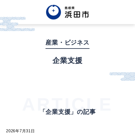
English
中文簡体
中文繁体
産業・ビジネス
한글
Tiếng việt
Tagalog
企業支援
市政情報
くらし・手続き・
まちづくり
ARTICLE
「企業支援」の記事
健康・福祉・
子育て
2026年7月31日