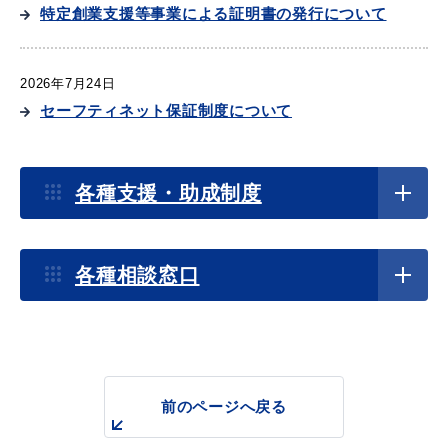
産業・ビジネス
特定創業支援等事業による証明書の発行について
2026年7月24日
教育・文化・
スポーツ
セーフティネット保証制度について
移住・定住
（はまだぐらし）
2026年7月10日
各種支援・助成制度
「自社PRのための効果的な情報発信について学んでみ
ませんか？」を開催します
観光・飲食
各種相談窓口
2026年7月1日
場面から探す
セーフティネット保証５号認定について
2026年4月1日
前のページへ戻る
妊娠・出産
子育て
販路拡大支援にかかる見本市等出展経費補助金