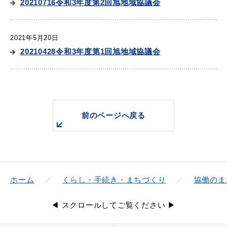
20210716令和3年度第2回旭地域協議会
2021年5月20日
20210428令和3年度第1回旭地域協議会
浜田市観光協会ポータルサイト「はまナビ」
前のページへ戻る
ホーム
くらし・手続き・まちづくり
協働のま
◀ スクロールしてご覧ください ▶
移住・出会い応援（はまだ暮らし）