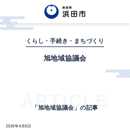
English
中文簡体
中文繁体
くらし・手続き・まちづくり
한글
Tiếng việt
Tagalog
旭地域協議会
市政情報
くらし・手続き・
まちづくり
ARTICLE
「旭地域協議会」の記事
健康・福祉・
子育て
2026年4月6日