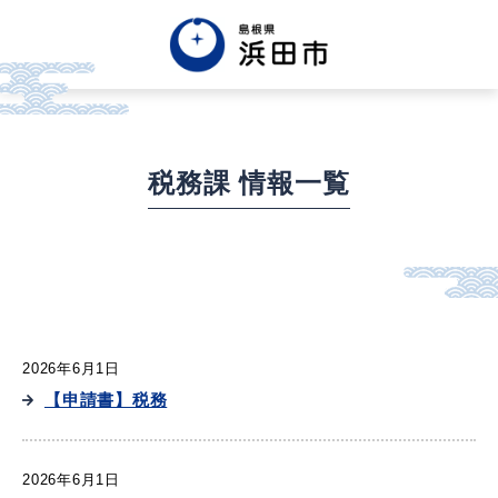
English
中文簡体
中文繁体
한글
Tiếng việt
Tagalog
税務課 情報一覧
市政情報
くらし・手続き・
まちづくり
2026年6月1日
【申請書】税務
健康・福祉・
子育て
2026年6月1日