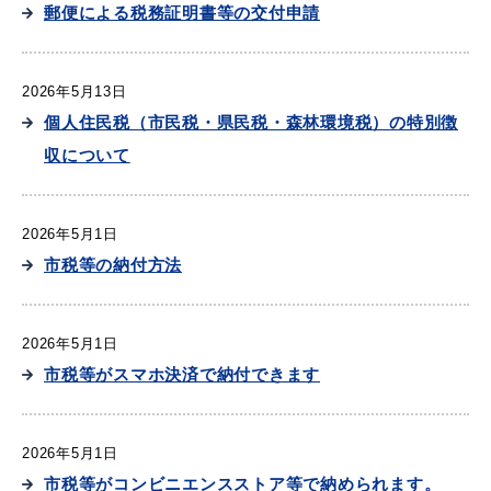
郵便による税務証明書等の交付申請
産業・ビジネス
2026年5月13日
教育・文化・
スポーツ
個人住民税（市民税・県民税・森林環境税）の特別徴
収について
移住・定住
（はまだぐらし）
2026年5月1日
市税等の納付方法
観光・飲食
場面から探す
2026年5月1日
市税等がスマホ決済で納付できます
2026年5月1日
妊娠・出産
子育て
市税等がコンビニエンスストア等で納められます。