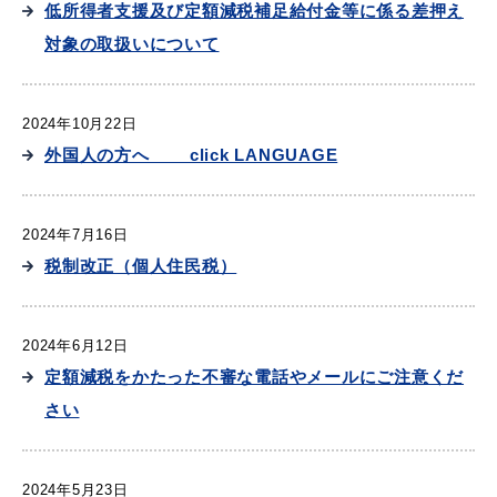
低所得者支援及び定額減税補足給付金等に係る差押え
対象の取扱いについて
目的別の
2024年10月22日
募集情報
窓口案内
外国人の方へ click LANGUAGE
2024年7月16日
税制改正（個人住民税）
申請書
電子申請
2024年6月12日
ダウンロード
定額減税をかたった不審な電話やメールにご注意くだ
さい
2024年5月23日