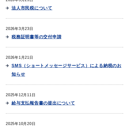
敬老福祉乗車券
法人市民税について
2026年3月23日
公共施設
イベント情報
税務証明書等の交付申請
2026年1月21日
便利なサービス
SMS（ショートメッセージサービス）による納税のお
知らせ
2025年12月11日
給与支払報告書の提出について
防災・防犯メール
ごみ分別早見表
気象情報リンク集
2025年10月20日