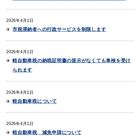
2026年4月1日
教育
出会い・結婚
市税滞納者への行政サービスを制限します
2026年4月1日
軽自動車税の納税証明書の提示がなくても車検を受け
引っ越し・住まい
就職・退職
られます
2026年4月1日
高齢者・介護
おくやみ
軽自動車税について
2026年4月1日
軽自動車税 減免申請について
目的から探す