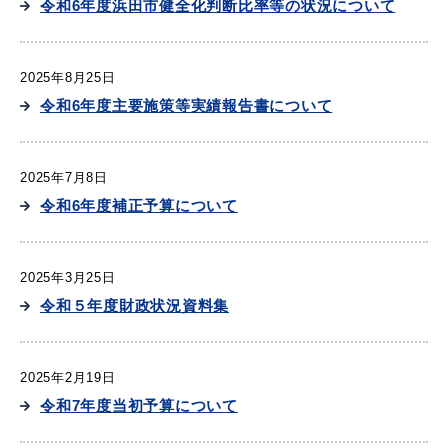
令和6年度浜田市健全化判断比率等の状況について
2025年8月25日
届出・証明
税金
令和6年度主要施策等実績報告書について
2025年7月8日
令和6年度補正予算について
ごみ・リサイクル
支援・助成制度
2025年3月25日
令和５年度財政状況資料集
各種相談窓口
入札
2025年2月19日
令和7年度当初予算について
公共交通・
防災・消防