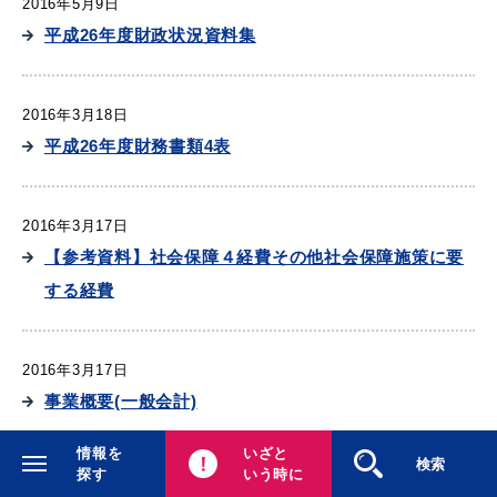
2016年5月9日
平成26年度財政状況資料集
2016年3月18日
平成26年度財務書類4表
2016年3月17日
【参考資料】社会保障４経費その他社会保障施策に要
する経費
2016年3月17日
事業概要(一般会計)
情報を
いざと
閉じる
検索
探す
いう時に
2016年3月17日