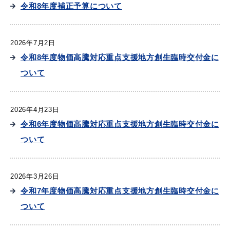
令和8年度補正予算について
産業・ビジネス
2026年7月2日
教育・文化・
スポーツ
令和8年度物価高騰対応重点支援地方創生臨時交付金に
ついて
移住・定住
（はまだぐらし）
2026年4月23日
令和6年度物価高騰対応重点支援地方創生臨時交付金に
観光・飲食
ついて
場面から探す
2026年3月26日
令和7年度物価高騰対応重点支援地方創生臨時交付金に
ついて
妊娠・出産
子育て