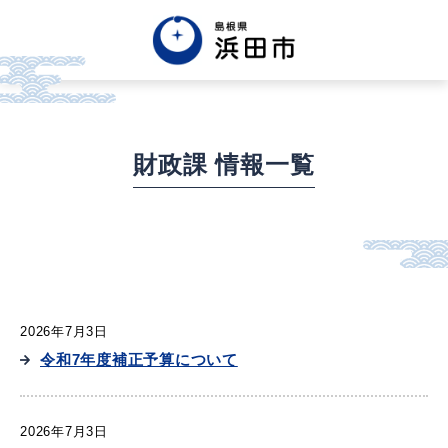
English
中文簡体
中文繁体
한글
Tiếng việt
Tagalog
財政課 情報一覧
市政情報
くらし・手続き・
まちづくり
2026年7月3日
令和7年度補正予算について
健康・福祉・
子育て
2026年7月3日